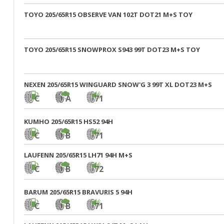
TOYO 205/65R15 OBSERVE VAN 102T DOT21 M+S TOY
TOYO 205/65R15 SNOWPROX S943 99T DOT23 M+S TOY
NEXEN 205/65R15 WINGUARD SNOW'G 3 99T XL DOT23 M+S
C
A
71
KUMHO 205/65R15 HS52 94H
C
B
71
LAUFENN 205/65R15 LH71 94H M+S
C
B
72
BARUM 205/65R15 BRAVURIS 5 94H
C
B
71