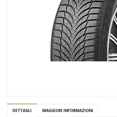
Vai
all'inizio
della
DETTAGLI
MAGGIORI INFORMAZIONI
galleria