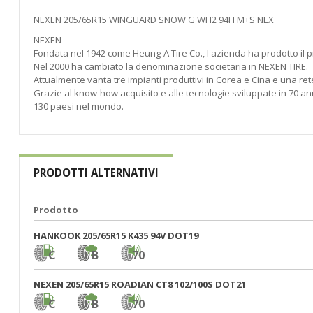
di
immagini
NEXEN 205/65R15 WINGUARD SNOW'G WH2 94H M+S NEX
NEXEN
Fondata nel 1942 come Heung-A Tire Co., l'azienda ha prodotto il p
Nel 2000 ha cambiato la denominazione societaria in NEXEN TIRE.
Attualmente vanta tre impianti produttivi in Corea e Cina e una rete
Grazie al know-how acquisito e alle tecnologie sviluppate in 70 anni
130 paesi nel mondo.
PRODOTTI ALTERNATIVI
Prodotto
HANKOOK 205/65R15 K435 94V DOT19
C
B
70
NEXEN 205/65R15 ROADIAN CT8 102/100S DOT21
C
B
70