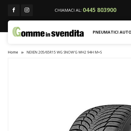
0445 803900
CHIAMACI AL:
PNEUMATICI AUT
Home
NEXEN 205/65R15 WG SNOW'G WH2 94H M+S
Vai
alla
fine
della
galleria
di
immagini