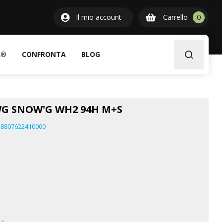
0
Il mio account
Carrello
0
item
A®
CONFRONTA
BLOG
WG SNOW'G WH2 94H M+S
8807622410000