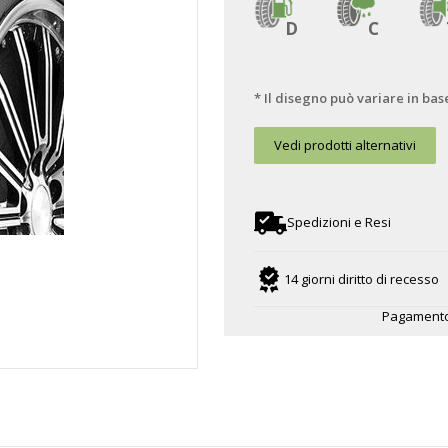
D
C
* Il disegno può variare in bas
Vedi prodotti alternativi
Spedizioni e Resi
14 giorni diritto di recesso
Pagamento