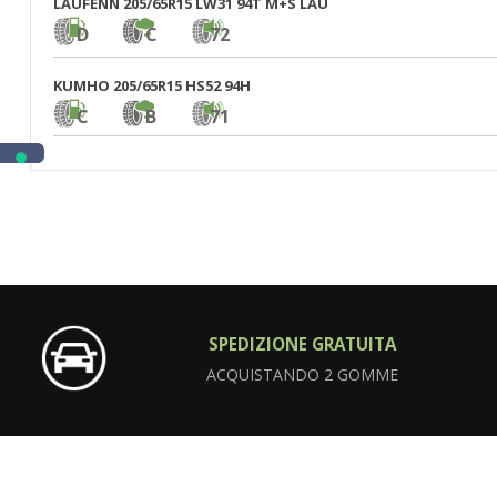
LAUFENN 205/65R15 LW31 94T M+S LAU
D
C
72
KUMHO 205/65R15 HS52 94H
C
B
71
SPEDIZIONE GRATUITA
ACQUISTANDO 2 GOMME