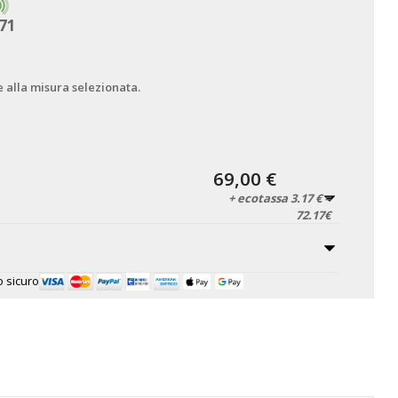
71
e alla misura selezionata.
69,00 €
+ ecotassa 3.17 € =
72.17€
 sicuro