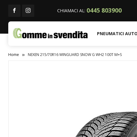
0445 803900
CHIAMACI AL:
PNEUMATICI AUT
Home
NEXEN 215/70R16 WINGUARD SNOW G WH2 100T M+S
Vai
alla
fine
della
galleria
di
immagini