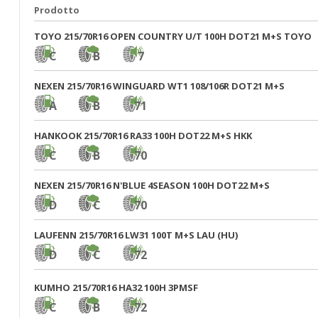
Prodotto
TOYO 215/70R16 OPEN COUNTRY U/T 100H DOT21 M+S TOYO
C
B
7
NEXEN 215/70R16 WINGUARD WT1 108/106R DOT21 M+S
A
B
71
HANKOOK 215/70R16 RA33 100H DOT22 M+S HKK
C
B
70
NEXEN 215/70R16 N'BLUE 4SEASON 100H DOT22 M+S
D
C
70
LAUFENN 215/70R16 LW31 100T M+S LAU (HU)
D
C
72
KUMHO 215/70R16 HA32 100H 3PMSF
C
B
72