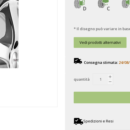
D
C
* Il disegno può variare in bas
Vedi prodotti alternativi
Consegna stimata:
24/08/
quantità
Spedizioni e Resi