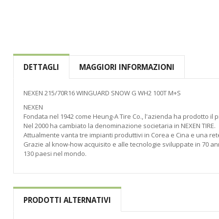
di
immagini
DETTAGLI
MAGGIORI INFORMAZIONI
NEXEN 215/70R16 WINGUARD SNOW G WH2 100T M+S
NEXEN
Fondata nel 1942 come Heung-A Tire Co., l'azienda ha prodotto il p
Nel 2000 ha cambiato la denominazione societaria in NEXEN TIRE.
Attualmente vanta tre impianti produttivi in Corea e Cina e una rete
Grazie al know-how acquisito e alle tecnologie sviluppate in 70 anni
130 paesi nel mondo.
PRODOTTI ALTERNATIVI