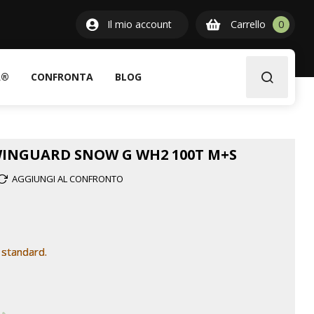
0
Il mio account
Carrello
0
item
A®
CONFRONTA
BLOG
WINGUARD SNOW G WH2 100T M+S
AGGIUNGI AL CONFRONTO
 standard.