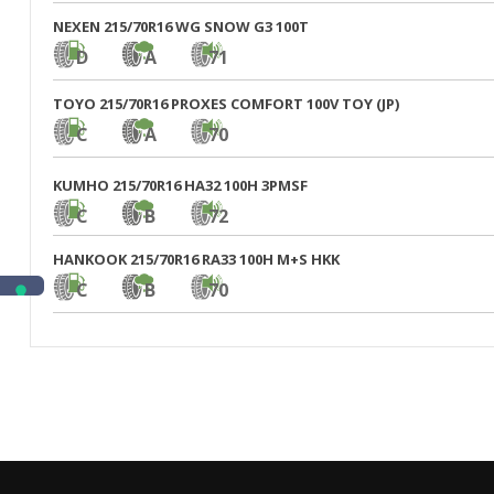
NEXEN 215/70R16 WG SNOW G3 100T
D
A
71
TOYO 215/70R16 PROXES COMFORT 100V TOY (JP)
C
A
70
KUMHO 215/70R16 HA32 100H 3PMSF
C
B
72
HANKOOK 215/70R16 RA33 100H M+S HKK
C
B
70