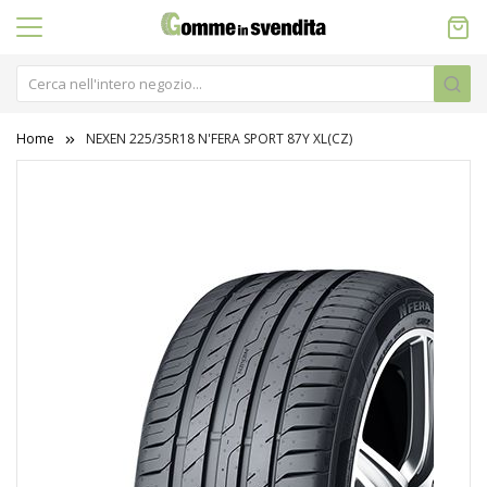
Home
NEXEN 225/35R18 N'FERA SPORT 87Y XL(CZ)
Vai
alla
fine
della
galleria
di
immagini