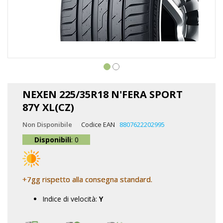
Vai
all'inizio
NEXEN 225/35R18 N'FERA SPORT
della
87Y XL(CZ)
galleria
di
Non Disponibile
Codice EAN
8807622202995
immagini
Disponibili
: 0
+7gg rispetto alla consegna standard.
Indice di velocità:
Y