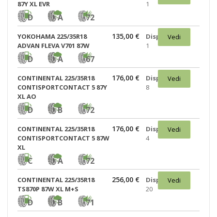
87Y XL EVR
1
D
A
72
135,00 €
YOKOHAMA 225/35R18
Disponibili:
Vedi
ADVAN FLEVA V701 87W
1
D
A
67
176,00 €
CONTINENTAL 225/35R18
Disponibili:
Vedi
CONTISPORTCONTACT 5 87Y
8
XL AO
D
B
72
176,00 €
CONTINENTAL 225/35R18
Disponibili:
Vedi
CONTISPORTCONTACT 5 87W
4
XL
C
A
72
256,00 €
CONTINENTAL 225/35R18
Disponibili:
Vedi
TS870P 87W XL M+S
20
D
B
71