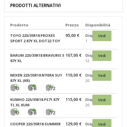
PRODOTTI ALTERNATIVI
Prodotto
Prezzo
Disponibilità
95,00 €
TOYO 225/35R18 PROXES
Disponibili:
Vedi
SPORT 2 87Y XL DOT22 TOY
1
107,00 €
BARUM 225/35R18 BRAVURIS 5
Disponibili:
Vedi
87Y XL
12
110,00 €
NEXEN 225/35R18 N'FERA SU1
Disponibili:
Vedi
87Y XL (KR)
20
D
B
72
115,00 €
KUMHO 225/35R18 PS71 87Y
Disponibili:
Vedi
TL XL KUM
20
D
B
72
129,00 €
COOPER 225/35R18 SUMMER
Disponibili:
Vedi