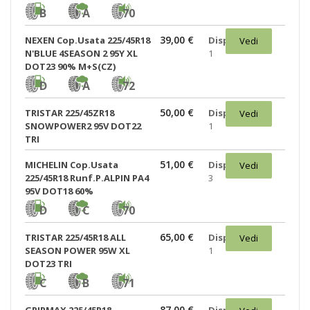
B
A
70
39,00 €
NEXEN Cop.Usata 225/45R18
Disponibili:
Vedi
N'BLUE 4SEASON 2 95Y XL
1
DOT23 90% M+S(CZ)
D
A
72
50,00 €
TRISTAR 225/45ZR18
Disponibili:
Vedi
SNOWPOWER2 95V DOT22
1
TRI
51,00 €
MICHELIN Cop.Usata
Disponibili:
Vedi
225/45R18 Runf.P.ALPIN PA4
3
95V DOT18 60%
D
C
70
65,00 €
TRISTAR 225/45R18 ALL
Disponibili:
Vedi
SEASON POWER 95W XL
1
DOT23 TRI
C
B
71
87,00 €