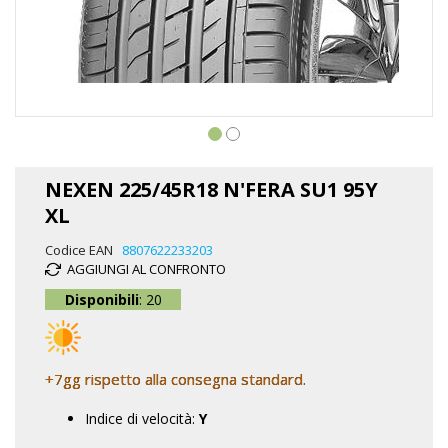
Vai
all'inizio
NEXEN 225/45R18 N'FERA SU1 95Y
della
XL
galleria
di
Codice EAN
8807622233203
immagini
AGGIUNGI AL CONFRONTO
Disponibili
: 20
+7gg rispetto alla consegna standard.
Indice di velocità:
Y