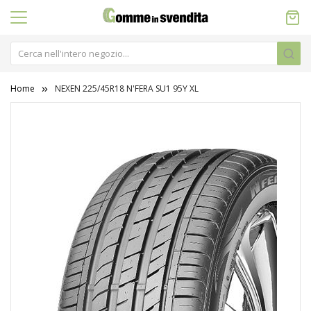
Home
NEXEN 225/45R18 N'FERA SU1 95Y XL
Vai
alla
fine
della
galleria
di
immagini