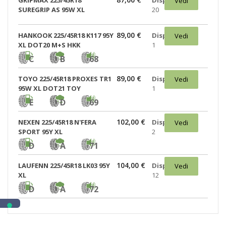
GRIPMAX 225/45R18
Disponibili:
Vedi
SUREGRIP AS 95W XL
20
89,00 €
HANKOOK 225/45R18 K117 95Y
Disponibili:
Vedi
XL DOT20 M+S HKK
1
C
B
68
89,00 €
TOYO 225/45R18 PROXES TR1
Disponibili:
Vedi
95W XL DOT21 TOY
1
E
D
69
102,00 €
NEXEN 225/45R18 N'FERA
Disponibili:
Vedi
SPORT 95Y XL
2
D
A
71
104,00 €
LAUFENN 225/45R18 LK03 95Y
Disponibili:
Vedi
XL
12
D
A
72