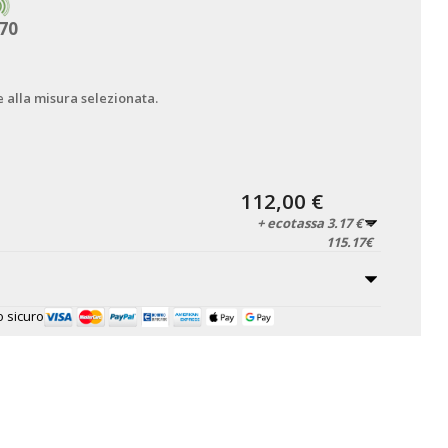
70
e alla misura selezionata.
112,00 €
+ ecotassa 3.17 € =
115.17€
 sicuro