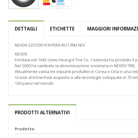
Vai
all'inizio
della
DETTAGLI
ETICHETTE
MAGGIORI INFORMAZ
galleria
di
immagini
NEXEN 225/55R19 N'FERA RU1 99H NEX
NEXEN
Fondata nel 1942 come Heung-A Tire Co., l'azienda ha prodotto il p
Nel 2000 ha cambiato la denominazione societaria in NEXEN TIRE.
Attualmente vanta tre impianti produttivi in Corea e Cina e una rete
Grazie al know-how acquisito e alle tecnologie sviluppate in 70 anni
130 paesi nel mondo.
PRODOTTI ALTERNATIVI
Prodotto