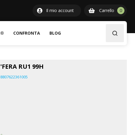
0
Il mio account
Carrello
0
item
A®
CONFRONTA
BLOG
'FERA RU1 99H
8807622361005