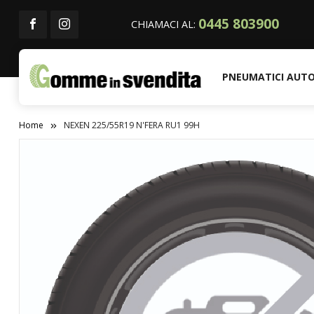
0445 803900
CHIAMACI AL:
PNEUMATICI AUT
Home
NEXEN 225/55R19 N'FERA RU1 99H
Vai
alla
fine
della
galleria
di
immagini