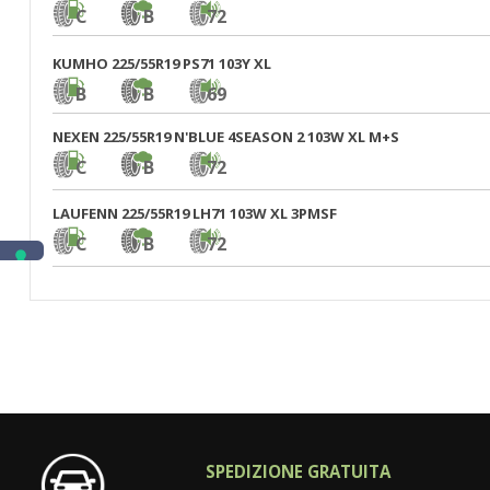
C
B
72
KUMHO 225/55R19 PS71 103Y XL
B
B
69
NEXEN 225/55R19 N'BLUE 4SEASON 2 103W XL M+S
C
B
72
LAUFENN 225/55R19 LH71 103W XL 3PMSF
C
B
72
SPEDIZIONE GRATUITA