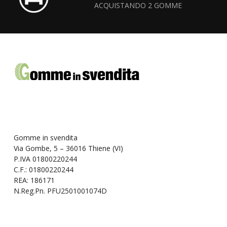
ACQUISTANDO 2 GOMME
Gomme in svendita
Via Gombe, 5 – 36016 Thiene (VI)
P.IVA 01800220244
C.F.: 01800220244
REA: 186171
N.Reg.Pn. PFU2501001074D