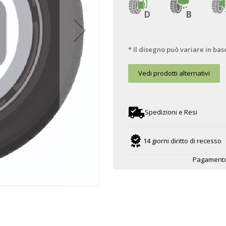
D
B
* Il disegno può variare in bas
Vedi prodotti alternativi
Spedizioni e Resi
14 giorni diritto di recesso
Pagamento