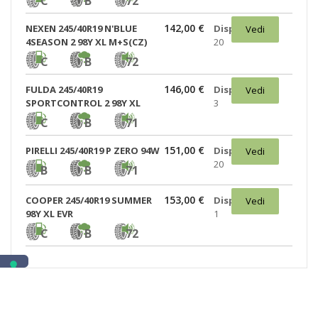
C
B
72
142,00 €
NEXEN 245/40R19 N'BLUE
Disponibili:
Vedi
4SEASON 2 98Y XL M+S(CZ)
20
C
B
72
146,00 €
FULDA 245/40R19
Disponibili:
Vedi
SPORTCONTROL 2 98Y XL
3
C
B
71
151,00 €
PIRELLI 245/40R19 P ZERO 94W
Disponibili:
Vedi
20
B
B
71
153,00 €
COOPER 245/40R19 SUMMER
Disponibili:
Vedi
98Y XL EVR
1
C
B
72