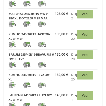
C
C
71
126,00 €
MARSHAL 245/40R19 MW51
Disponibili:
Vedi
98V XL DOT22 3PMSF MAR
2
D
C
72
135,00 €
KUMHO 245/40R19 HA32 98Y
Disponibili:
Vedi
XL 3PMSF
20
C
A
72
136,00 €
BARUM 245/40R19 BRAVURIS 6
Disponibili:
Vedi
98Y XL EVc
20
B
B
70
139,00 €
KUMHO 245/40R19 PS72 98Y
Disponibili:
Vedi
XL
20
C
A
71
140,00 €
LAUFENN 245/40R19 LH71 98Y
Disponibili:
Vedi
XL 3PMSF
1