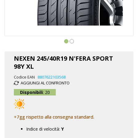
Vai
all'inizio
NEXEN 245/40R19 N'FERA SPORT
della
98Y XL
galleria
di
Codice EAN
8807622103568
immagini
AGGIUNGI AL CONFRONTO
Disponibili
: 20
+7gg rispetto alla consegna standard.
Indice di velocità:
Y