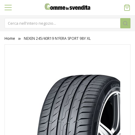
Home
NEXEN 245/40R19 N'FERA SPORT 98Y XL
Vai
alla
fine
della
galleria
di
immagini