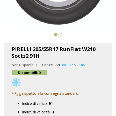
Vai
all'inizio
PIRELLI 205/55R17 RunFlat W210
della
Sottz2 91H
galleria
di
Non Disponibile
Codice EAN
8019227228182
immagini
Disponibili
: 0
+7gg rispetto alla consegna standard.
Indice di carico:
91
Indice di velocità:
H