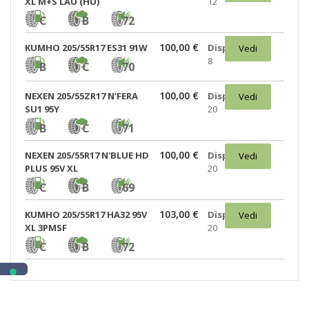
XL M+S LAU (HU)
12
C
B
72
100,00 €
KUMHO 205/55R17 ES31 91W
Disponibili:
Vedi
8
B
C
70
100,00 €
NEXEN 205/55ZR17 N'FERA
Disponibili:
Vedi
SU1 95Y
20
B
C
71
100,00 €
NEXEN 205/55R17 N'BLUE HD
Disponibili:
Vedi
PLUS 95V XL
20
C
B
69
103,00 €
KUMHO 205/55R17 HA32 95V
Disponibili:
Vedi
XL 3PMSF
20
C
B
72