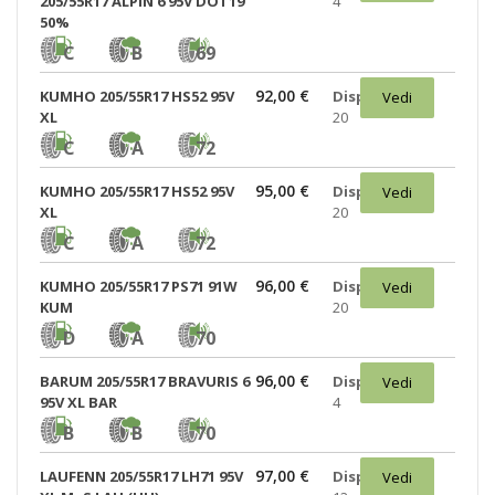
205/55R17 ALPIN 6 95V DOT19
4
50%
C
B
69
92,00 €
KUMHO 205/55R17 HS52 95V
Disponibili:
Vedi
XL
20
C
A
72
95,00 €
KUMHO 205/55R17 HS52 95V
Disponibili:
Vedi
XL
20
C
A
72
96,00 €
KUMHO 205/55R17 PS71 91W
Disponibili:
Vedi
KUM
20
D
A
70
96,00 €
BARUM 205/55R17 BRAVURIS 6
Disponibili:
Vedi
95V XL BAR
4
B
B
70
97,00 €
LAUFENN 205/55R17 LH71 95V
Disponibili:
Vedi