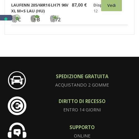
87,00 €
LAUFENN 205/60R16 LH71 96V
Disponibili:
Vedi
XL M+S LAU (HU)
12
C
B
72
SPEDIZIONE GRATUITA
ACQUISTANDO 2 GOMME
DIRITTO DI RECESSO
ENTRO 14 GIORNI
SUPPORTO
ONLINE