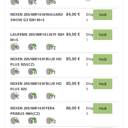
B
C
70
84,00 €
NEXEN 205/60R16 WINGUARD
Disponibili:
Vedi
SNOW G3 92H M+S
6
84,00 €
LAUFENN 205/60R16 LW31 92H
Disponibili:
Vedi
M+S
1
D
C
72
85,00 €
NEXEN 205/60R16 N'BLUE HD
Disponibili:
Vedi
PLUS 92V(CZ)
3
D
D
71
85,00 €
NEXEN 205/60R16 N'BLUE HD
Disponibili:
Vedi
PLUS 92V
8
C
B
71
86,00 €
NEXEN 205/60R16 N'FERA
Disponibili:
Vedi
PRIMUS 96H(CZ)
8
A
B
72