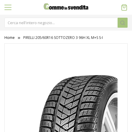
Home
PIRELLI 205/60R16 SOTTOZERO 3 96H XL M+S S-I
Vai
alla
fine
della
galleria
di
immagini