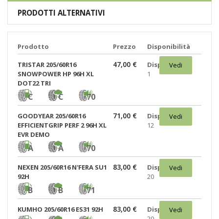
PRODOTTI ALTERNATIVI
Prodotto
Prezzo
Disponibilità
47,00 €
TRISTAR 205/60R16
Disponibili:
Vedi
SNOWPOWER HP 96H XL
1
DOT22 TRI
C
C
70
71,00 €
GOODYEAR 205/60R16
Disponibili:
Vedi
EFFICIENTGRIP PERF 2 96H XL
12
EVR DEMO
A
A
70
83,00 €
NEXEN 205/60R16 N'FERA SU1
Disponibili:
Vedi
92H
20
B
B
71
83,00 €
KUMHO 205/60R16 ES31 92H
Disponibili:
Vedi
20