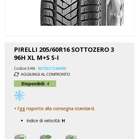
Vai
all'inizio
PIRELLI 205/60R16 SOTTOZERO 3
della
96H XL M+S S-I
galleria
di
Codice EAN
8019227244496
immagini
AGGIUNGI AL CONFRONTO
Disponibili
: 4
+7gg rispetto alla consegna standard.
Indice di velocità:
H