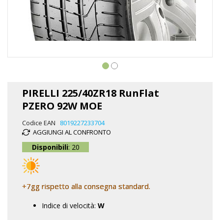
Vai
all'inizio
PIRELLI 225/40ZR18 RunFlat
della
PZERO 92W MOE
galleria
di
Codice EAN
8019227233704
immagini
AGGIUNGI AL CONFRONTO
Disponibili
: 20
+7gg rispetto alla consegna standard.
Indice di velocità:
W