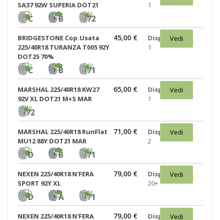
SA37 92W SUPERIA DOT21
1
C
B
72
45,00 €
BRIDGESTONE Cop.Usata
Disponibili:
Vedi
225/40R18 TURANZA T005 92Y
1
DOT25 70%
C
B
71
65,00 €
MARSHAL 225/40R18 KW27
Disponibili:
Vedi
92V XL DOT21 M+S MAR
1
72
71,00 €
MARSHAL 225/40R18 RunFlat
Disponibili:
Vedi
MU12 88Y DOT21 MAR
2
D
B
71
79,00 €
NEXEN 225/40R18 N'FERA
Disponibili:
Vedi
SPORT 92Y XL
20+
D
A
71
79,00 €
NEXEN 225/40R18 N'FERA
Disponibili:
Vedi