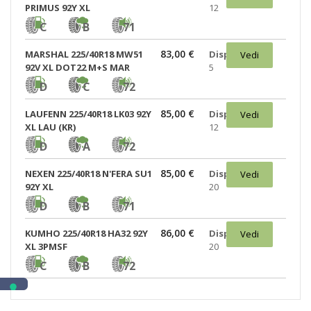
PRIMUS 92Y XL
12
C
B
71
83,00 €
MARSHAL 225/40R18 MW51
Disponibili:
Vedi
92V XL DOT22 M+S MAR
5
D
C
72
85,00 €
LAUFENN 225/40R18 LK03 92Y
Disponibili:
Vedi
XL LAU (KR)
12
D
A
72
85,00 €
NEXEN 225/40R18 N'FERA SU1
Disponibili:
Vedi
92Y XL
20
D
B
71
86,00 €
KUMHO 225/40R18 HA32 92Y
Disponibili:
Vedi
XL 3PMSF
20
C
B
72