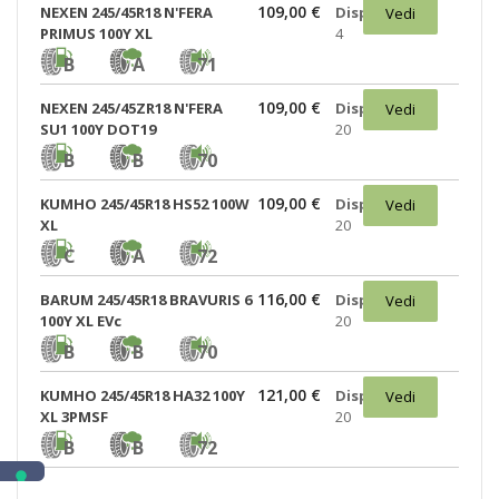
109,00 €
NEXEN 245/45R18 N'FERA
Disponibili:
Vedi
PRIMUS 100Y XL
4
B
A
71
109,00 €
NEXEN 245/45ZR18 N'FERA
Disponibili:
Vedi
SU1 100Y DOT19
20
B
B
70
109,00 €
KUMHO 245/45R18 HS52 100W
Disponibili:
Vedi
XL
20
C
A
72
116,00 €
BARUM 245/45R18 BRAVURIS 6
Disponibili:
Vedi
100Y XL EVc
20
B
B
70
121,00 €
KUMHO 245/45R18 HA32 100Y
Disponibili:
Vedi
XL 3PMSF
20
B
B
72