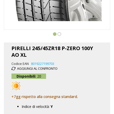
Vai
all'inizio
PIRELLI 245/45ZR18 P-ZERO 100Y
della
AO XL
galleria
di
Codice EAN
8019227199703
immagini
AGGIUNGI AL CONFRONTO
Disponibili
: 20
+7gg rispetto alla consegna standard.
Indice di velocità:
Y