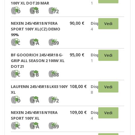
100Y XL DOT20 MAR
1
D
B
72
90,00 €
NEXEN 245/45R18 N'FERA
Disponibili:
Vedi
SPORT 100Y XL(CZ) DEMO
4
99%
C
A
69
95,00 €
BF GOODRICH 245/45R18 G-
Disponibili:
Vedi
GRIP ALL SEASON 2 100W XL
1
DOT21
C
B
68
108,00 €
LAUFENN 245/45R18 LK03 100Y
Disponibili:
Vedi
XL
8
D
A
72
109,00 €
NEXEN 245/45R18 N'FERA
Disponibili:
Vedi
SPORT 100Y XL
4
C
A
69