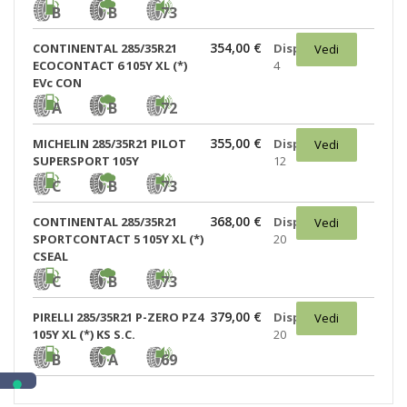
B
B
73
354,00 €
CONTINENTAL 285/35R21
Disponibili:
Vedi
ECOCONTACT 6 105Y XL (*)
4
EVc CON
A
B
72
355,00 €
MICHELIN 285/35R21 PILOT
Disponibili:
Vedi
SUPERSPORT 105Y
12
C
B
73
368,00 €
CONTINENTAL 285/35R21
Disponibili:
Vedi
SPORTCONTACT 5 105Y XL (*)
20
CSEAL
C
B
73
379,00 €
PIRELLI 285/35R21 P-ZERO PZ4
Disponibili:
Vedi
105Y XL (*) KS S.C.
20
B
A
69