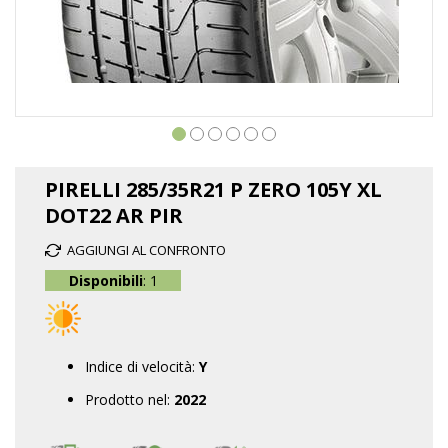
Vai
all'inizio
PIRELLI 285/35R21 P ZERO 105Y XL
della
DOT22 AR PIR
galleria
di
AGGIUNGI AL CONFRONTO
immagini
Disponibili
: 1
Indice di velocità:
Y
Prodotto nel:
2022