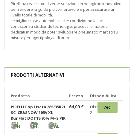
Pirelli ha realizzato diverse soluzioni tecnologiche innovative
per rendere la guida più confortevole e per assicurare un
livello totale di mobilità.
Le migliori case automobilistiche condividono la loro
conoscenza studiando tecnologie, processi e materiali
dedicati in modo da poter sviluppare pneumatici marcati su
misura per ogni tipologia di auto.
PRODOTTI ALTERNATIVI
Prodotto
Prezzo
Disponibilità
64,00 €
PIRELLI Cop.Usata 285/35R21
Disponibili:
Vedi
SC ICE&SNOW 105V XL
2
RunFlat DOT18 90% M+S PIR
D
C
74