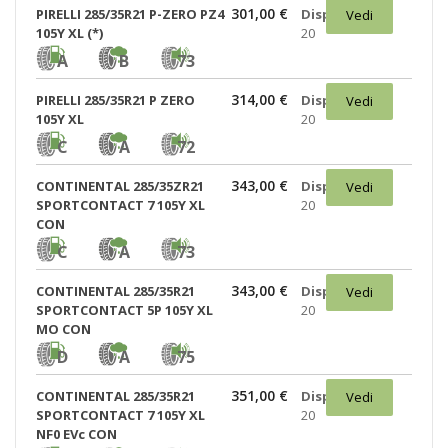
301,00 €
PIRELLI 285/35R21 P-ZERO PZ4
Disponibili:
Vedi
105Y XL (*)
20
A
B
73
314,00 €
PIRELLI 285/35R21 P ZERO
Disponibili:
Vedi
105Y XL
20
C
A
72
343,00 €
CONTINENTAL 285/35ZR21
Disponibili:
Vedi
SPORTCONTACT 7 105Y XL
20
CON
C
A
73
343,00 €
CONTINENTAL 285/35R21
Disponibili:
Vedi
SPORTCONTACT 5P 105Y XL
20
MO CON
D
A
75
351,00 €
CONTINENTAL 285/35R21
Disponibili:
Vedi
SPORTCONTACT 7 105Y XL
20
NF0 EVc CON