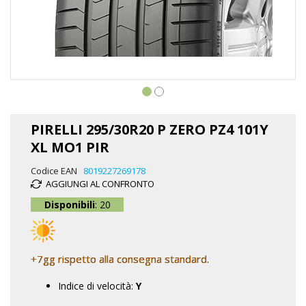
Vai
all'inizio
PIRELLI 295/30R20 P ZERO PZ4 101Y
della
XL MO1 PIR
galleria
di
Codice EAN
8019227269178
immagini
AGGIUNGI AL CONFRONTO
Disponibili
: 20
+7gg rispetto alla consegna standard.
Indice di velocità:
Y