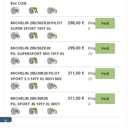
EVc CON
C
A
73
298,00 €
MICHELIN 295/30ZR20 PILOT
Disponibili:
Vedi
SUPER SPORT 101Y XL
8
D
B
73
299,00 €
MICHELIN 295/30ZR20
Disponibili:
Vedi
PIL.SUPERSPORT MO 101Y XL
20
D
B
73
311,00 €
MICHELIN 295/30R20 PILOT
Disponibili:
Vedi
SPORT S 5 101Y XL MO1 MIC
20
C
B
75
311,00 €
MICHELIN 295/30R20
Disponibili:
Vedi
PIL.SPORT 4S 101Y XL MO1
4
D
B
73