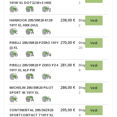
101W XL DOT22 M+S HKK
2
D
B
72
238,00 €
HANKOOK 295/30R20 K129
Disponibili:
Vedi
101Y XL HKK (HU)
2
C
A
75
270,00 €
PIRELLI 295/30R20 PZERO 101Y
Disponibili:
Vedi
(J) XL
20
D
A
74
281,00 €
PIRELLI 295/30R20 P ZERO PZ4
Disponibili:
Vedi
101Y XL ALP PIR
8
D
B
70
286,00 €
MICHELIN 295/30R20 PILOT
Disponibili:
Vedi
SPORT 4S 101Y XL
2
C
A
73
295,00 €
CONTINENTAL 295/30ZR20
Disponibili:
Vedi
SPORTCONTACT 7 101Y XL
4