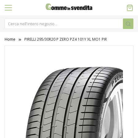
Home
PIRELLI 295/30R20 P ZERO PZ4 101Y XL MO1 PIR
Vai
alla
fine
della
galleria
di
immagini