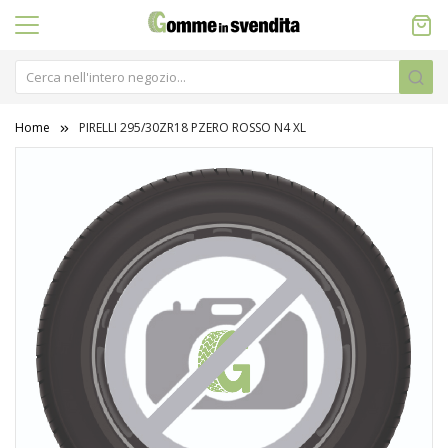
Home
PIRELLI 295/30ZR18 PZERO ROSSO N4 XL
Vai
alla
fine
della
galleria
di
immagini