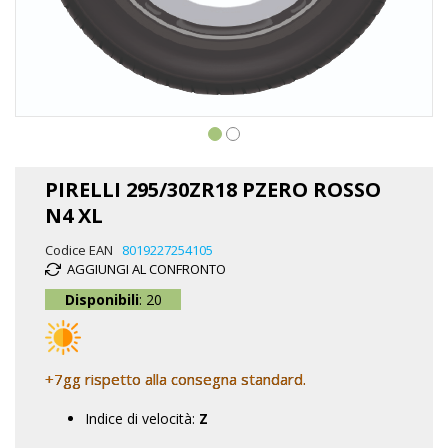
Vai
all'inizio
PIRELLI 295/30ZR18 PZERO ROSSO
della
N4 XL
galleria
di
Codice EAN
8019227254105
immagini
AGGIUNGI AL CONFRONTO
Disponibili
: 20
+7gg rispetto alla consegna standard.
Indice di velocità:
Z