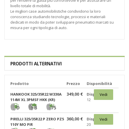
per rendere la guida più confortevole e per assicurare un
livello totale di mobilità.
Le migliori case automobilistiche condividono la loro
conoscenza studiando tecnologie, processi e materiali
dedicati in modo da poter sviluppare pneumatici marcati su
misura per ogni tipologia di auto.
PRODOTTI ALTERNATIVI
Prodotto
Prezzo
Disponibilità
349,00 €
HANKOOK 325/35R22 W330A
Disponibili:
Vedi
114W XL 3PMSF HKK (KR)
12
D
B
75
360,00 €
PIRELLI 325/35R22 P ZERO PZ5
Disponibili:
Vedi
110Y MO PIR
20