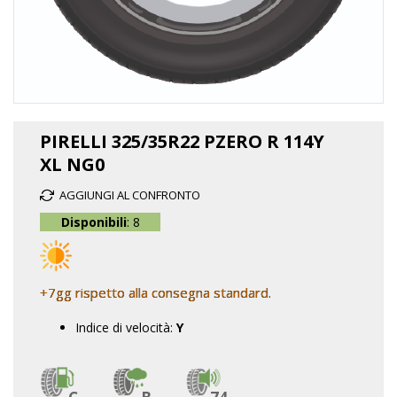
Vai
all'inizio
PIRELLI 325/35R22 PZERO R 114Y
della
XL NG0
galleria
di
AGGIUNGI AL CONFRONTO
immagini
Disponibili
: 8
+7gg rispetto alla consegna standard.
Indice di velocità:
Y