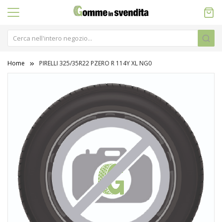
Home
PIRELLI 325/35R22 PZERO R 114Y XL NG0
Vai
alla
fine
della
galleria
di
immagini