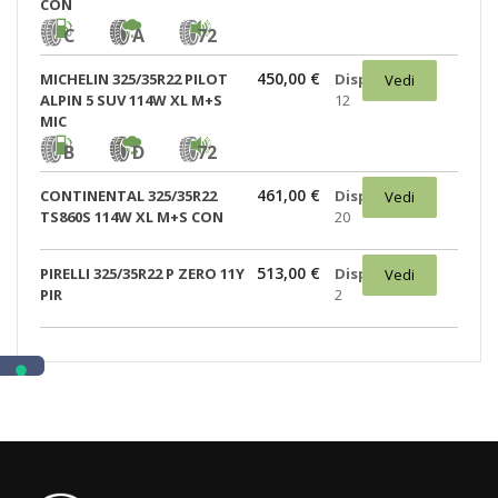
CON
C
A
72
450,00 €
MICHELIN 325/35R22 PILOT
Disponibili:
Vedi
ALPIN 5 SUV 114W XL M+S
12
MIC
B
D
72
461,00 €
CONTINENTAL 325/35R22
Disponibili:
Vedi
TS860S 114W XL M+S CON
20
513,00 €
PIRELLI 325/35R22 P ZERO 11Y
Disponibili:
Vedi
PIR
2