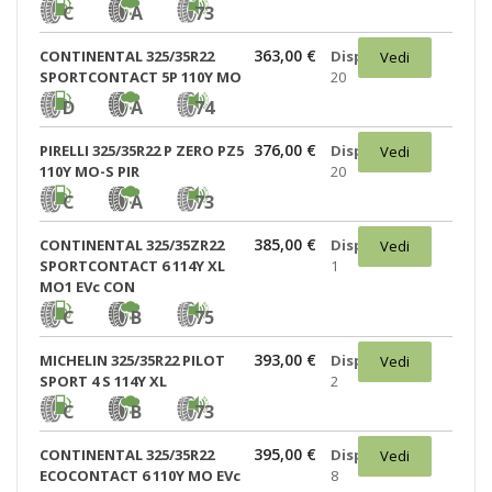
C
A
73
363,00 €
CONTINENTAL 325/35R22
Disponibili:
Vedi
SPORTCONTACT 5P 110Y MO
20
D
A
74
376,00 €
PIRELLI 325/35R22 P ZERO PZ5
Disponibili:
Vedi
110Y MO-S PIR
20
C
A
73
385,00 €
CONTINENTAL 325/35ZR22
Disponibili:
Vedi
SPORTCONTACT 6 114Y XL
1
MO1 EVc CON
C
B
75
393,00 €
MICHELIN 325/35R22 PILOT
Disponibili:
Vedi
SPORT 4 S 114Y XL
2
C
B
73
395,00 €
CONTINENTAL 325/35R22
Disponibili:
Vedi
ECOCONTACT 6 110Y MO EVc
8