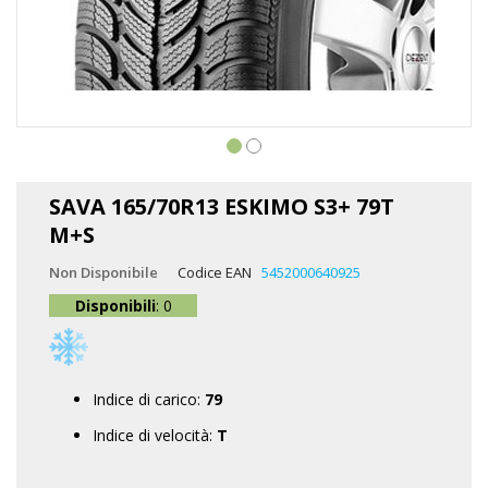
Vai
all'inizio
SAVA 165/70R13 ESKIMO S3+ 79T
della
M+S
galleria
di
Non Disponibile
Codice EAN
5452000640925
immagini
Disponibili
: 0
Indice di carico:
79
Indice di velocità:
T