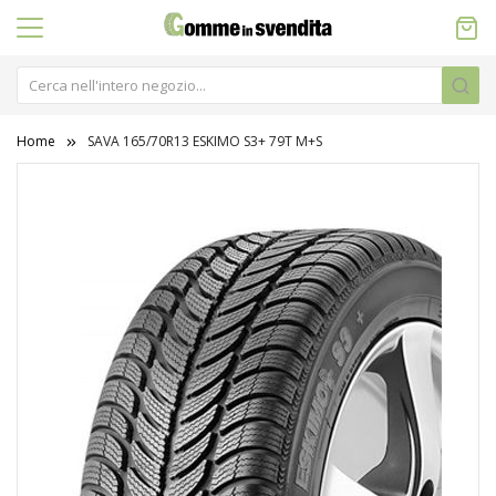
Home
SAVA 165/70R13 ESKIMO S3+ 79T M+S
Vai
alla
fine
della
galleria
di
immagini