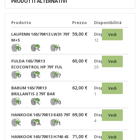
PRODOTTI ALTERNATIVI
Prodotto
Prezzo
Disponibilità
59,00 €
LAUFENN 165/70R13 LW31 79T
Disponibili:
Vedi
M+S
12
D
C
71
60,00 €
FULDA 165/70R13
Disponibili:
Vedi
ECOCONTROL HP 79T FUL
20
D
C
67
62,00 €
BARUM 165/70R13
Disponibili:
Vedi
BRILLANTIS 2 79T BAR
1
D
C
70
69,00 €
HANKOOK 165/70R13 K435 79T
Disponibili:
Vedi
4
C
A
71
71,00 €
HANKOOK 165/70R13 H740 4S
Disponibili:
Vedi