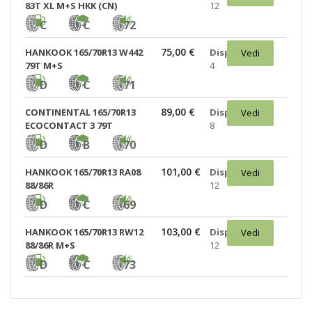
83T XL M+S HKK (CN)
12
C
C
72
75,00 €
HANKOOK 165/70R13 W442
Disponibili:
Vedi
79T M+S
4
D
C
71
89,00 €
CONTINENTAL 165/70R13
Disponibili:
Vedi
ECOCONTACT 3 79T
8
D
B
70
101,00 €
HANKOOK 165/70R13 RA08
Disponibili:
Vedi
88/86R
12
D
C
69
103,00 €
HANKOOK 165/70R13 RW12
Disponibili:
Vedi
88/86R M+S
12
D
C
73