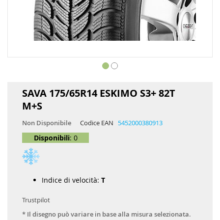
Vai
all'inizio
SAVA 175/65R14 ESKIMO S3+ 82T
della
M+S
galleria
di
Non Disponibile
Codice EAN
5452000380913
immagini
Disponibili
: 0
Indice di velocità:
T
Trustpilot
* Il disegno può variare in base alla misura selezionata.