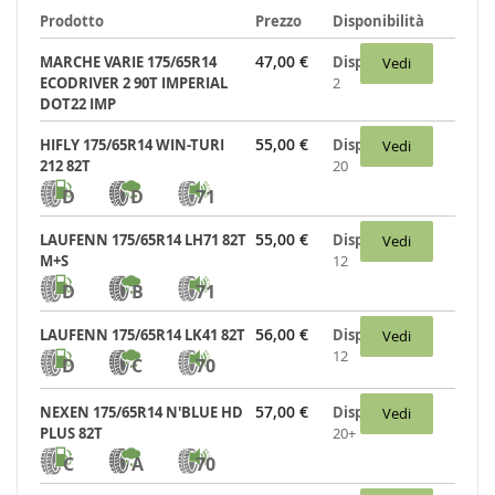
Prodotto
Prezzo
Disponibilità
47,00 €
MARCHE VARIE 175/65R14
Disponibili:
Vedi
ECODRIVER 2 90T IMPERIAL
2
DOT22 IMP
55,00 €
HIFLY 175/65R14 WIN-TURI
Disponibili:
Vedi
212 82T
20
D
D
71
55,00 €
LAUFENN 175/65R14 LH71 82T
Disponibili:
Vedi
M+S
12
D
B
71
56,00 €
LAUFENN 175/65R14 LK41 82T
Disponibili:
Vedi
12
D
C
70
57,00 €
NEXEN 175/65R14 N'BLUE HD
Disponibili:
Vedi
PLUS 82T
20+
C
A
70