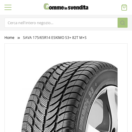
Home
SAVA 175/65R14 ESKIMO S3+ 82T M+S
Vai
alla
fine
della
galleria
di
immagini