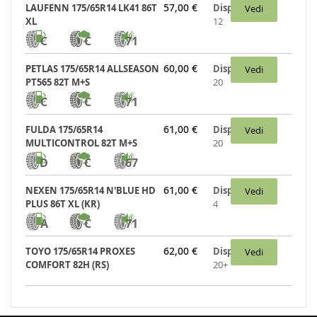
57,00 €
LAUFENN 175/65R14 LK41 86T
Disponibili:
Vedi
XL
12
C
C
71
60,00 €
PETLAS 175/65R14 ALLSEASON
Disponibili:
Vedi
PT565 82T M+S
20
C
C
71
61,00 €
FULDA 175/65R14
Disponibili:
Vedi
MULTICONTROL 82T M+S
20
D
C
67
61,00 €
NEXEN 175/65R14 N'BLUE HD
Disponibili:
Vedi
PLUS 86T XL (KR)
4
A
C
71
62,00 €
TOYO 175/65R14 PROXES
Disponibili:
Vedi
COMFORT 82H (RS)
20+