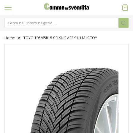
Home
TOYO 195/65R15 CELSIUS AS2 91H M+S TOY
Vai
alla
fine
della
galleria
di
immagini