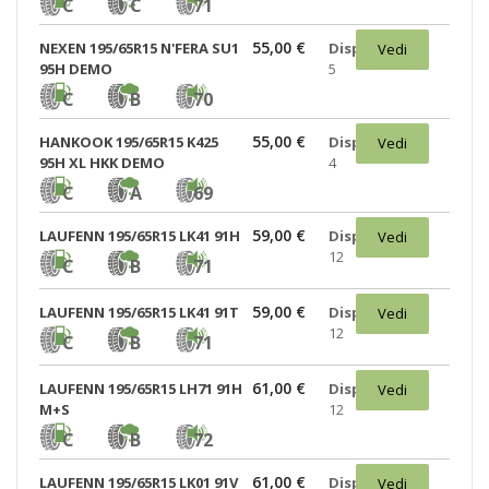
C
C
71
55,00 €
NEXEN 195/65R15 N'FERA SU1
Disponibili:
Vedi
95H DEMO
5
C
B
70
55,00 €
HANKOOK 195/65R15 K425
Disponibili:
Vedi
95H XL HKK DEMO
4
C
A
69
59,00 €
LAUFENN 195/65R15 LK41 91H
Disponibili:
Vedi
12
C
B
71
59,00 €
LAUFENN 195/65R15 LK41 91T
Disponibili:
Vedi
12
C
B
71
61,00 €
LAUFENN 195/65R15 LH71 91H
Disponibili:
Vedi
M+S
12
C
B
72
61,00 €
LAUFENN 195/65R15 LK01 91V
Disponibili:
Vedi