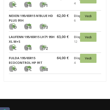
4
C
B
71
62,00 €
NEXEN 195/65R15 N'BLUE HD
Disponibili:
Vedi
PLUS 91H
6
D
B
73
63,00 €
LAUFENN 195/65R15 LH71 95H
Disponibili:
Vedi
XL M+S
12
C
B
72
64,00 €
FULDA 195/65R15
Disponibili:
Vedi
ECOCONTROL HP 91T
4
D
C
68