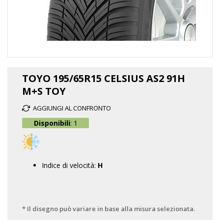
Vai
all'inizio
TOYO 195/65R15 CELSIUS AS2 91H
della
M+S TOY
galleria
di
AGGIUNGI AL CONFRONTO
immagini
Disponibili
: 1
Indice di velocità:
H
* Il disegno può variare in base alla misura selezionata.