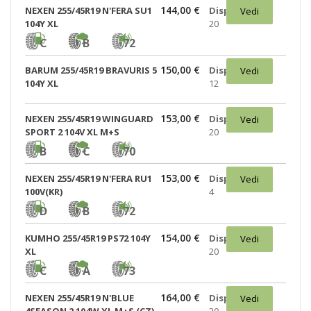
144,00 €
NEXEN 255/45R19 N'FERA SU1
Disponibili:
Vedi
104Y XL
20
C
B
72
150,00 €
BARUM 255/45R19 BRAVURIS 5
Disponibili:
Vedi
104Y XL
12
153,00 €
NEXEN 255/45R19 WINGUARD
Disponibili:
Vedi
SPORT 2 104V XL M+S
20
B
C
70
153,00 €
NEXEN 255/45R19 N'FERA RU1
Disponibili:
Vedi
100V(KR)
4
D
B
72
154,00 €
KUMHO 255/45R19 PS72 104Y
Disponibili:
Vedi
XL
20
C
A
73
164,00 €
NEXEN 255/45R19 N'BLUE
Disponibili:
Vedi