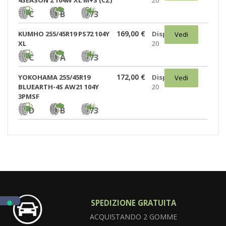
4SEASON 2 104W XL M+S (CZ)
20
C
B
73
169,00 €
KUMHO 255/45R19 PS72 104Y
Disponibili:
Vedi
XL
20
C
A
73
172,00 €
YOKOHAMA 255/45R19
Disponibili:
Vedi
BLUEARTH-4S AW21 104Y
20
3PMSF
D
B
73
SPEDIZIONE GRATUITA
ACQUISTANDO 2 GOMME