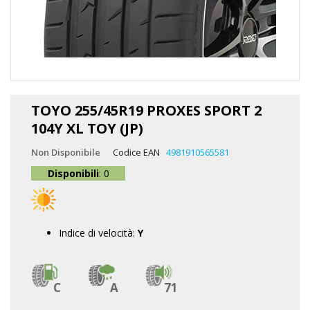
Vai
all'inizio
TOYO 255/45R19 PROXES SPORT 2
della
104Y XL TOY (JP)
galleria
di
Non Disponibile
Codice EAN
4981910565581
immagini
Disponibili
: 0
Indice di velocità:
Y
C
A
71