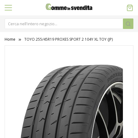
Home
TOYO 255/45R19 PROXES SPORT 2 104Y XL TOY (JP)
Vai
alla
fine
della
galleria
di
immagini