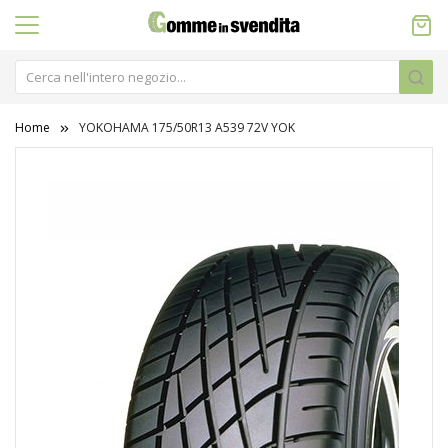
Home
YOKOHAMA 175/50R13 A539 72V YOK
Vai
alla
fine
della
galleria
di
immagini