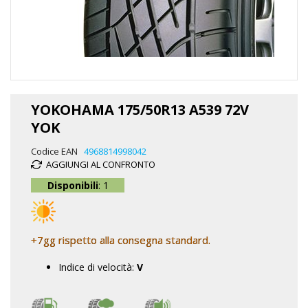
Vai
all'inizio
YOKOHAMA 175/50R13 A539 72V
della
YOK
galleria
di
Codice EAN
4968814998042
immagini
AGGIUNGI AL CONFRONTO
Disponibili
: 1
+7gg rispetto alla consegna standard.
Indice di velocità:
V