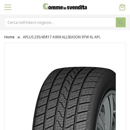
Home
APLUS 235/45R17 A909 ALLSEASON 97W XL APL
Vai
alla
fine
della
galleria
di
immagini