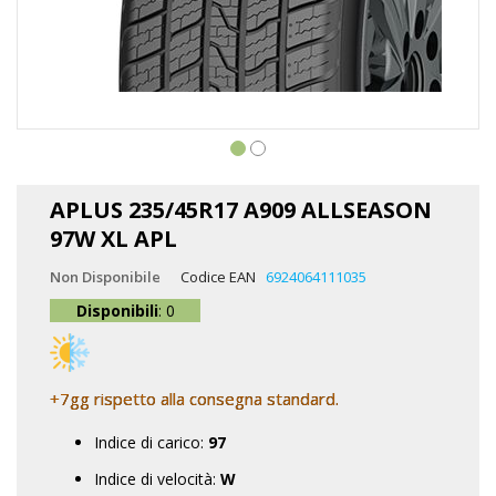
Vai
all'inizio
APLUS 235/45R17 A909 ALLSEASON
della
97W XL APL
galleria
di
Non Disponibile
Codice EAN
6924064111035
immagini
Disponibili
: 0
+7gg rispetto alla consegna standard.
Indice di carico:
97
Indice di velocità:
W