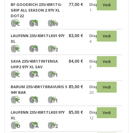
77,00 €
BF GOODRICH 235/45R17 G-
Disponibili:
Vedi
GRIP ALL SEASON 2 97V XL
1
DOT22
C
B
69
83,00 €
LAUFENN 235/45R17 LK01 97Y
Disponibili:
Vedi
XL
4
C
B
72
84,00 €
SAVA 235/45R17 INTENSA
Disponibili:
Vedi
UHP2 97Y XL SAV
3
C
A
71
85,00 €
BARUM 235/45R17 BRAVURIS 5
Disponibili:
Vedi
94Y BAR
20
C
B
71
85,00 €
LAUFENN 235/45R17 LK03 97Y
Disponibili:
Vedi
XL
12
D
A
72