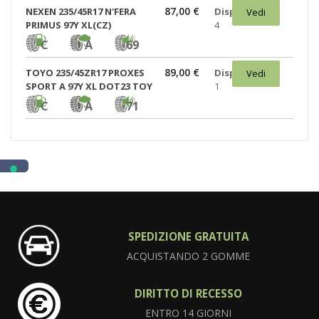
87,00 €
NEXEN 235/45R17 N'FERA
Disponibili:
Vedi
PRIMUS 97Y XL(CZ)
4
C
A
69
89,00 €
TOYO 235/45ZR17 PROXES
Disponibili:
Vedi
SPORT A 97Y XL DOT23 TOY
1
C
A
71
SPEDIZIONE GRATUITA
ACQUISTANDO 2 GOMME
DIRITTO DI RECESSO
ENTRO 14 GIORNI