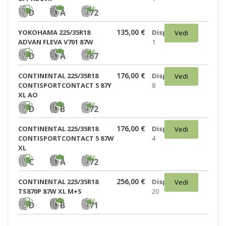
D
A
72
135,00 €
YOKOHAMA 225/35R18
Disponibili:
Vedi
ADVAN FLEVA V701 87W
1
D
A
67
176,00 €
CONTINENTAL 225/35R18
Disponibili:
Vedi
CONTISPORTCONTACT 5 87Y
8
XL AO
D
B
72
176,00 €
CONTINENTAL 225/35R18
Disponibili:
Vedi
CONTISPORTCONTACT 5 87W
4
XL
C
A
72
256,00 €
CONTINENTAL 225/35R18
Disponibili:
Vedi
TS870P 87W XL M+S
20
D
B
71