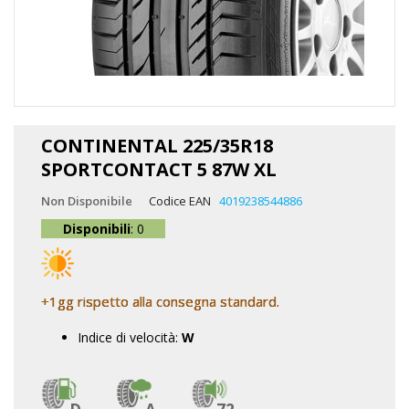
Vai
all'inizio
CONTINENTAL 225/35R18
della
SPORTCONTACT 5 87W XL
galleria
di
Non Disponibile
Codice EAN
4019238544886
immagini
Disponibili
: 0
+1gg rispetto alla consegna standard.
Indice di velocità:
W