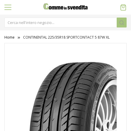
Home
CONTINENTAL 225/35R18 SPORTCONTACT 5 87W XL
Vai
alla
fine
della
galleria
di
immagini