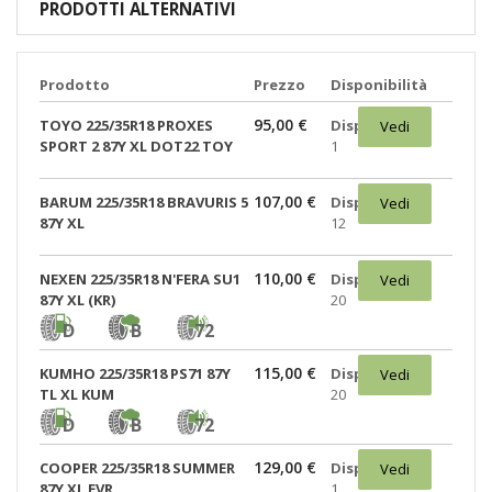
PRODOTTI ALTERNATIVI
Prodotto
Prezzo
Disponibilità
95,00 €
TOYO 225/35R18 PROXES
Disponibili:
Vedi
SPORT 2 87Y XL DOT22 TOY
1
107,00 €
BARUM 225/35R18 BRAVURIS 5
Disponibili:
Vedi
87Y XL
12
110,00 €
NEXEN 225/35R18 N'FERA SU1
Disponibili:
Vedi
87Y XL (KR)
20
D
B
72
115,00 €
KUMHO 225/35R18 PS71 87Y
Disponibili:
Vedi
TL XL KUM
20
D
B
72
129,00 €
COOPER 225/35R18 SUMMER
Disponibili:
Vedi
87Y XL EVR
1