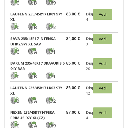
C
B
69
83,00 €
LAUFENN 235/45R17 LK01 97Y
Disponibili:
Vedi
XL
4
C
B
72
84,00 €
SAVA 235/45R17 INTENSA
Disponibili:
Vedi
UHP2 97Y XL SAV
3
C
A
71
85,00 €
BARUM 235/45R17 BRAVURIS 5
Disponibili:
Vedi
94Y BAR
20
C
B
71
85,00 €
LAUFENN 235/45R17 LK03 97Y
Disponibili:
Vedi
XL
12
D
A
72
87,00 €
NEXEN 235/45R17 N'FERA
Disponibili:
Vedi
PRIMUS 97Y XL(CZ)
4
C
A
69