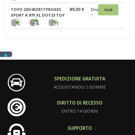
89,00 €
TOYO 235/45ZR17 PROXES
Disponibili:
Vedi
SPORT A 97Y XL DOT23 TOY
1
C
A
71
SPEDIZIONE GRATUITA
ACQUISTANDO 2 GOMME
DIRITTO DI RECESSO
ENTRO 14 GIORNI
SUPPORTO