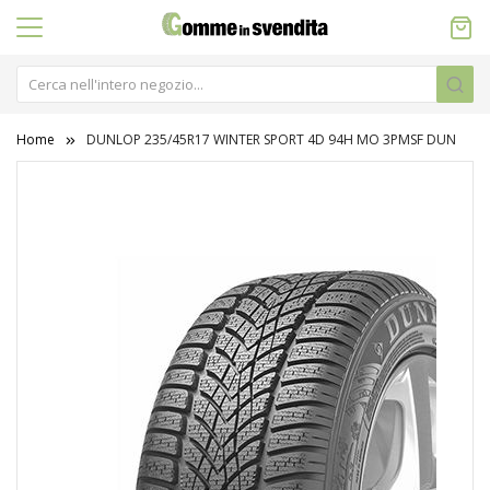
Home
DUNLOP 235/45R17 WINTER SPORT 4D 94H MO 3PMSF DUN
Vai
alla
fine
della
galleria
di
immagini