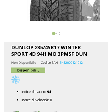
Vai
all'inizio
DUNLOP 235/45R17 WINTER
della
SPORT 4D 94H MO 3PMSF DUN
galleria
di
Non Disponibile
Codice EAN
5452000421012
immagini
Disponibili
: 0
Indice di carico:
94
Indice di velocità:
H