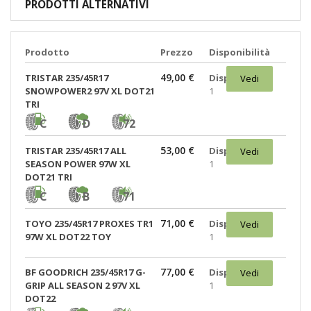
PRODOTTI ALTERNATIVI
Prodotto
Prezzo
Disponibilità
49,00 €
TRISTAR 235/45R17
Disponibili:
Vedi
SNOWPOWER2 97V XL DOT21
1
TRI
C
D
72
53,00 €
TRISTAR 235/45R17 ALL
Disponibili:
Vedi
SEASON POWER 97W XL
1
DOT21 TRI
C
B
71
71,00 €
TOYO 235/45R17 PROXES TR1
Disponibili:
Vedi
97W XL DOT22 TOY
1
77,00 €
BF GOODRICH 235/45R17 G-
Disponibili:
Vedi
GRIP ALL SEASON 2 97V XL
1
DOT22