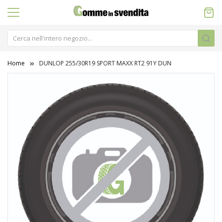
Home
DUNLOP 255/30R19 SPORT MAXX RT2 91Y DUN
Vai
alla
fine
della
galleria
di
immagini