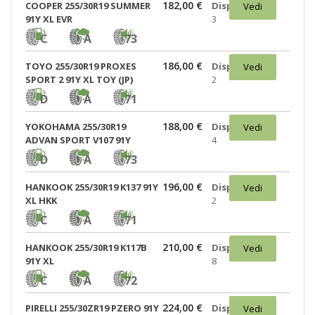
182,00 €
COOPER 255/30R19 SUMMER
Disponibili:
Vedi
91Y XL EVR
3
C
A
73
186,00 €
TOYO 255/30R19 PROXES
Disponibili:
Vedi
SPORT 2 91Y XL TOY (JP)
2
D
A
71
188,00 €
YOKOHAMA 255/30R19
Disponibili:
Vedi
ADVAN SPORT V107 91Y
4
D
A
73
196,00 €
HANKOOK 255/30R19 K137 91Y
Disponibili:
Vedi
XL HKK
2
C
A
71
210,00 €
HANKOOK 255/30R19 K117B
Disponibili:
Vedi
91Y XL
8
C
A
72
224,00 €
PIRELLI 255/30ZR19 PZERO 91Y
Disponibili:
Vedi