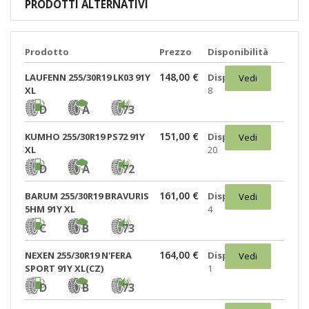
PRODOTTI ALTERNATIVI
Prodotto
Prezzo
Disponibilità
148,00 €
LAUFENN 255/30R19 LK03 91Y
Disponibili:
Vedi
XL
8
D
A
73
151,00 €
KUMHO 255/30R19 PS72 91Y
Disponibili:
Vedi
XL
20
D
A
72
161,00 €
BARUM 255/30R19 BRAVURIS
Disponibili:
Vedi
5HM 91Y XL
4
C
B
73
164,00 €
NEXEN 255/30R19 N'FERA
Disponibili:
Vedi
SPORT 91Y XL(CZ)
1
D
B
73