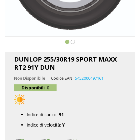
Vai
all'inizio
DUNLOP 255/30R19 SPORT MAXX
della
RT2 91Y DUN
galleria
di
Non Disponibile
Codice EAN
5452000497161
immagini
Disponibili
: 0
Indice di carico:
91
Indice di velocità:
Y