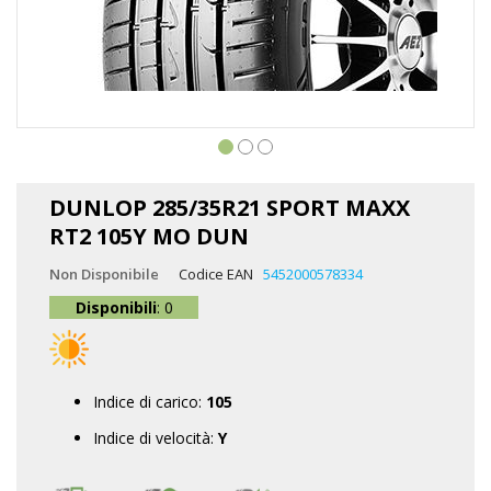
Vai
all'inizio
DUNLOP 285/35R21 SPORT MAXX
della
RT2 105Y MO DUN
galleria
di
Non Disponibile
Codice EAN
5452000578334
immagini
Disponibili
: 0
Indice di carico:
105
Indice di velocità:
Y