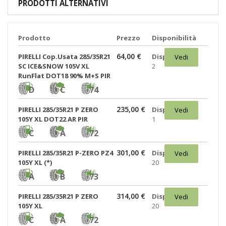
PRODOTTI ALTERNATIVI
Prodotto
Prezzo
Disponibilità
64,00 €
PIRELLI Cop.Usata 285/35R21
Disponibili:
Vedi
SC ICE&SNOW 105V XL
2
RunFlat DOT18 90% M+S PIR
D
C
74
235,00 €
PIRELLI 285/35R21 P ZERO
Disponibili:
Vedi
105Y XL DOT22 AR PIR
1
C
A
72
301,00 €
PIRELLI 285/35R21 P-ZERO PZ4
Disponibili:
Vedi
105Y XL (*)
20
A
B
73
314,00 €
PIRELLI 285/35R21 P ZERO
Disponibili:
Vedi
105Y XL
20
C
A
72