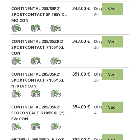
343,00 €
CONTINENTAL 285/35R21
Disponibili:
Vedi
SPORTCONTACT 5P 105Y XL
20
MO CON
D
A
75
343,00 €
CONTINENTAL 285/35ZR21
Disponibili:
Vedi
SPORTCONTACT 7 105Y XL
20
CON
C
A
73
351,00 €
CONTINENTAL 285/35R21
Disponibili:
Vedi
SPORTCONTACT 7 105Y XL
20
NF0 EVc CON
B
B
73
354,00 €
CONTINENTAL 285/35R21
Disponibili:
Vedi
ECOCONTACT 6 105Y XL (*)
4
EVc CON
A
B
72
355,00 €
MICHELIN 285/35R21 PILOT
Disponibili:
Vedi