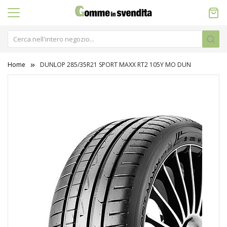
Home
DUNLOP 285/35R21 SPORT MAXX RT2 105Y MO DUN
Vai
alla
fine
della
galleria
di
immagini