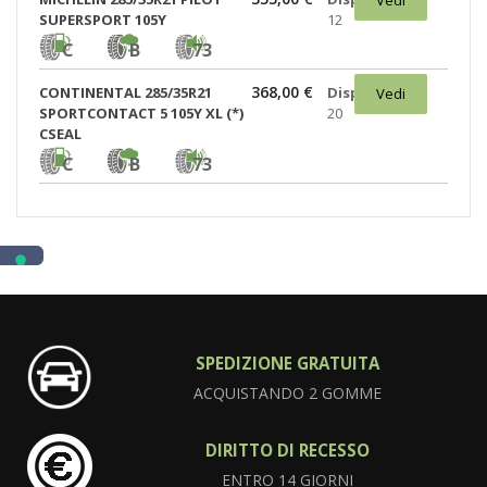
SUPERSPORT 105Y
12
C
B
73
368,00 €
CONTINENTAL 285/35R21
Disponibili:
Vedi
SPORTCONTACT 5 105Y XL (*)
20
CSEAL
C
B
73
SPEDIZIONE GRATUITA
ACQUISTANDO 2 GOMME
DIRITTO DI RECESSO
ENTRO 14 GIORNI